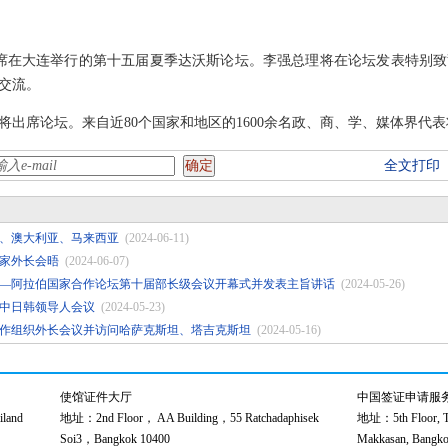
出席在大连举行的第十五届夏季达沃斯论坛。李强总理将在论坛发表特别
交流。
将出席论坛。来自近80个国家和地区的1600余名政、商、学、媒体界代
全文打印
、澳大利亚、马来西亚
(2024-06-11)
家外长会晤
(2024-06-07)
—阿拉伯国家合作论坛第十届部长级会议开幕式并发表主旨讲话
(2024-05-26)
中日韩领导人会议
(2024-05-23)
作组织外长会议并访问哈萨克斯坦、塔吉克斯坦
(2024-05-16)
使馆证件大厅
中国签证申请服
land
地址：2nd Floor， AA Building，55 Ratchadaphisek
地址：5th Floor, Th
Soi3，Bangkok 10400
Makkasan, Bangko