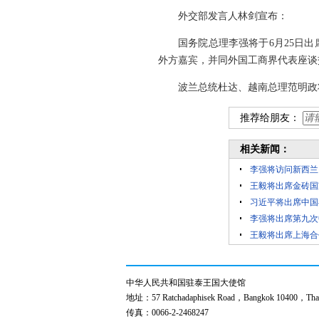
外交部发言人林剑宣布：
国务院总理李强将于6月25日
外方嘉宾，并同外国工商界代表座谈
波兰总统杜达、越南总理范明政
推荐给朋友：
相关新闻：
李强将访问新西兰
王毅将出席金砖国
习近平将出席中国
李强将出席第九次
王毅将出席上海合
中华人民共和国驻泰王国大使馆
地址：57 Ratchadaphisek Road，Bangkok 10400，Thai
传真：0066-2-2468247