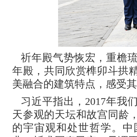
祈年殿气势恢宏，重檐
年殿，共同欣赏榫卯斗拱
美融合的建筑特点，感受其
习近平指出，2017年
天参观的天坛和故宫同龄，
的宇宙观和处世哲学。中