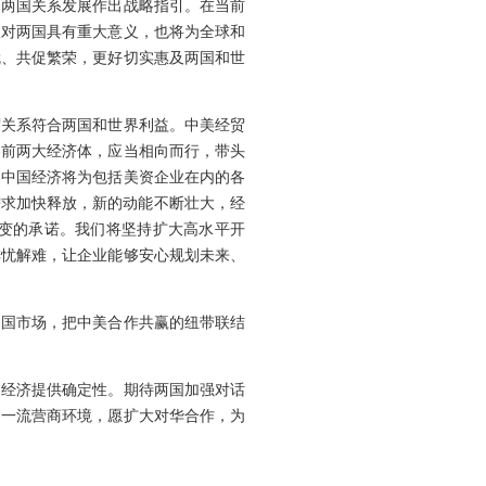
为两国关系发展作出战略指引。在当前
仅对两国具有重大意义，也将为全球和
就、共促繁荣，更好切实惠及两国和世
贸关系符合两国和世界利益。中美经贸
界前两大经济体，应当相向而行，带头
的中国经济将为包括美资企业在内的各
需求加快释放，新的动能不断壮大，经
变的承诺。我们将坚持扩大高水平开
排忧解难，让企业能够安心规划未来、
中国市场，把中美合作共赢的纽带联结
界经济提供确定性。期待两国加强对话
造一流营商环境，愿扩大对华合作，为