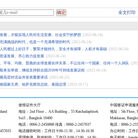
全文打印
发展，才能实现人民对生活安康、社会安宁的梦想
(2022-06-24)
充满挑战的时代，也是一个充满希望的时代
(2022-06-24)
人民都过上好日子，繁荣才能持久，安全才有保障，人权才有基础
(2022-06-24)
意谋发展、齐心协力促发展
(2022-06-24)
、平等、均衡、普惠的全球发展伙伴关系，不让任何一个国家、任何一个人掉队
(202
取务实举措，继续支持联合国2030年可持续发展议程
(2022-06-24)
展高层对话会并发表重要讲话
(2022-06-25)
南国家主席、哈萨克斯坦总统、泰国总理
(2023-10-17)
使馆证件大厅
中国签证申请服
land
地址：2nd Floor， AA Building，55 Ratchadaphisek
地址：5th Floor, Th
Soi3，Bangkok 10400
Makkasan, Bangko
电话：0066-2-2450888 传真：0066-2-2457037
电话：0066-2-255
57035
电话接听时间：工作日 9:00-11:30，14:30-16:30
办公时间：工作日 9:
受理申请、取件时间：工作日 9:00-12:00，14:30-
电子邮件：bangkokce