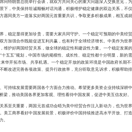
席同特朗普总统举行会谈，就双方共同关心的重大问题深入交换意见，
景下，中美保持坦诚顺畅对话沟通，积极维护稳定健康的双边关系，不
方愿同美方一道落实好两国元首重要共识，争取更多积极成果，相互成
界，稳定显得更加珍贵，需要大家共同守护。一个稳定可预期的中美经
双方加强合作既能促进互利共赢，也有利于全球经济增长。中美作为世
，维护好两国经贸关系，做全球的稳定性和建设性力量。一个稳定发展
“十五五”规划，中国市场的规模性、成长性、稳定性都十分明显，新的
业来华开拓市场、共享机遇。一个稳定开放的政策环境是中国政府长期不
不断改进完善各项政策、提升行政效率，充分听取意见诉求，积极帮助
、可持续发展需要两国各个方面合力推动。希望更多美资企业持续深耕
桥梁，推动美国各界更加客观、理性看待中国发展，促进中美互信友好。
关系至关重要，两国元首成功会晤为美中经贸合作注入新动力，也为世
。美工商界看好中国发展前景，积极评价中国持续推进高水平开放、打
力。