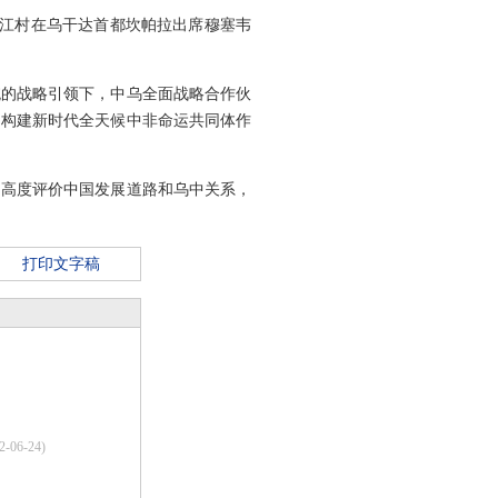
桑江村在乌干达首都坎帕拉出席穆塞韦
统的战略引领下，中乌全面战略合作伙
为构建新时代全天候中非命运共同体作
，高度评价中国发展道路和乌中关系，
打印文字稿
2-06-24)