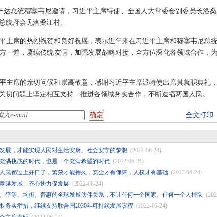
，应乌干达总统穆塞韦尼邀请，习近平主席特使、全国人大常委会副委员长洛
在总统府会见洛桑江村。
平主席的热烈祝贺和良好祝愿，表示近年来在习近平主席和穆塞韦尼总
方一道，赓续传统友谊，加强发展战略对接，全方位深化各领域合作，
平主席的亲切问候和崇高敬意，感谢习近平主席派特使出席其就职典礼
关切问题上坚定相互支持，推进各领域务实合作，不断造福两国人民。
全文打印
发展，才能实现人民对生活安康、社会安宁的梦想
(2022-06-24)
充满挑战的时代，也是一个充满希望的时代
(2022-06-24)
人民都过上好日子，繁荣才能持久，安全才有保障，人权才有基础
(2022-06-24)
意谋发展、齐心协力促发展
(2022-06-24)
、平等、均衡、普惠的全球发展伙伴关系，不让任何一个国家、任何一个人掉队
(202
取务实举措，继续支持联合国2030年可持续发展议程
(2022-06-24)