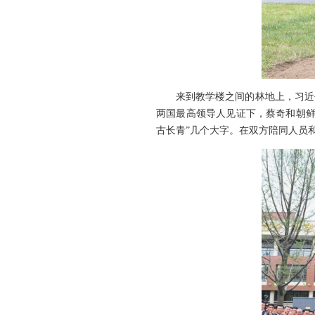
来到教学楼之间的林地上，习近
两国最高领导人见证下，蔡奇和朝鲜
古长青”几个大字。在双方陪同人员