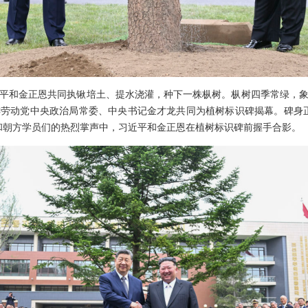
平和金正恩共同执锹培土、提水浇灌，种下一株枞树。枞树四季常绿，
劳动党中央政治局常委、中央书记金才龙共同为植树标识碑揭幕。碑身
和朝方学员们的热烈掌声中，习近平和金正恩在植树标识碑前握手合影。