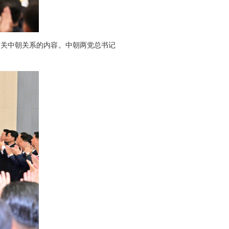
有关中朝关系的内容。中朝两党总书记