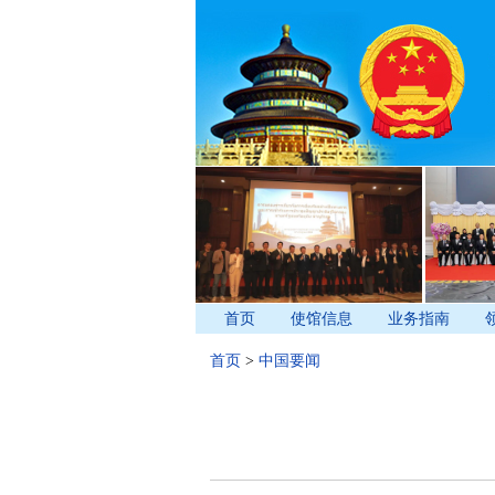
首页
使馆信息
业务指南
首页
>
中国要闻