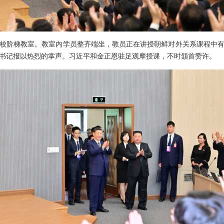
校阶梯教室。教室内学员整齐端坐，教员正在讲授朝鲜对外关系课程中
书记报以热烈的掌声。习近平和金正恩驻足观摩授课，不时颔首赞许。