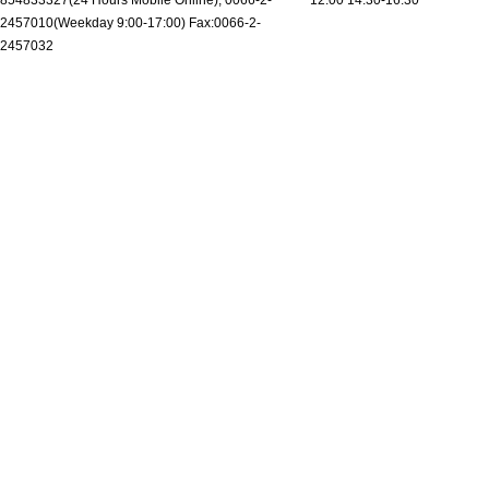
854833327(24 Hours Mobile Online), 0066-2-
12:00 14:30-16:30
2457010(Weekday 9:00-17:00) Fax:0066-2-
2457032