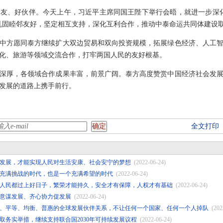
友、好伙伴。今天上午，习近平主席同国王陛下举行会晤，就进一步深
巩固睦邻友好，坚定相互支持，深化互利合作，推动中泰命运共同体建设
中方愿同泰方继续扩大双边贸易和双向投资规模，拓展绿色经济、人工
化、旅游等领域交流合作，打牢两国人民的友好根基。
深厚，各领域合作成果丰富，前景广阔。泰方高度赞赏中国经济社会发
发展的道路上携手前行。
全文打印
发展，才能实现人民对生活安康、社会安宁的梦想
(2022-06-24)
充满挑战的时代，也是一个充满希望的时代
(2022-06-24)
人民都过上好日子，繁荣才能持久，安全才有保障，人权才有基础
(2022-06-24)
意谋发展、齐心协力促发展
(2022-06-24)
、平等、均衡、普惠的全球发展伙伴关系，不让任何一个国家、任何一个人掉队
(202
取务实举措，继续支持联合国2030年可持续发展议程
(2022-06-24)