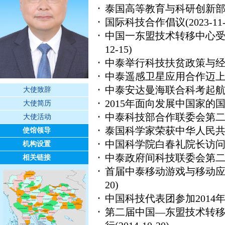
泰国高等教育与科研创新
国际科技合作倡议
(2023-11
中国一东盟技术转移中心受
12-15)
中泰举行科技扶贫政策与
中泰遥感卫星应用合作迈
中泰安达曼海联合科考起
大使致辞
2015年面向发展中国家的
大使简历
中泰科技部合作联委会第
大使活动
泰国科学家荣获中华人民
使馆领导
中国科学院白春礼院长访
机构设置
中泰政府间科技联委会第
相关链接
首届中泰移动游戏与移动
20)
中国科技代表团参加2014
第二届中国—东盟技术转