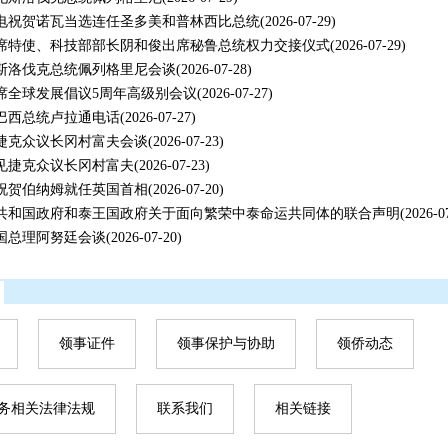
电祝贺诺瓦当选连任圣多美和普林西比总统
(2026-07-29)
席特使、科技部部长阴和俊出席秘鲁总统权力交接仪式
(2026-07-29)
斯洛伐克总统佩列格里尼会谈
(2026-07-28)
席全球发展倡议5周年高级别会议
(2026-07-27)
巴西总统卢拉通电话
(2026-07-27)
捷克众议长冈村富夫会谈
(2026-07-23)
见捷克众议长冈村富夫
(2026-07-23)
祝贺伯纳姆就任英国首相
(2026-07-20)
共和国政府和泰王国政府关于面向繁荣中泰命运共同体的联合声明
(2026-0
国总理阿努廷会谈
(2026-07-20)
领事证件
领事保护与协助
领侨动态
务相关法律法规
联系我们
相关链接