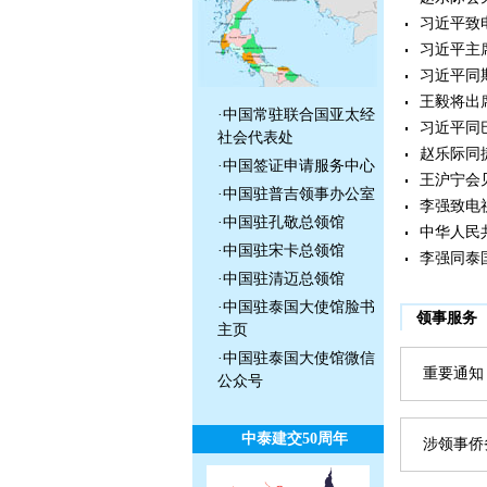
习近平致
习近平主
习近平同
王毅将出
·
中国常驻联合国亚太经
习近平同
社会代表处
赵乐际同
·
中国签证申请服务中心
王沪宁会
·
中国驻普吉领事办公室
李强致电
·
中国驻孔敬总领馆
中华人民
·
中国驻宋卡总领馆
李强同泰
·
中国驻清迈总领馆
·
中国驻泰国大使馆脸书
领事服务
主页
·
中国驻泰国大使馆微信
重要通知
公众号
中泰建交50周年
涉领事侨