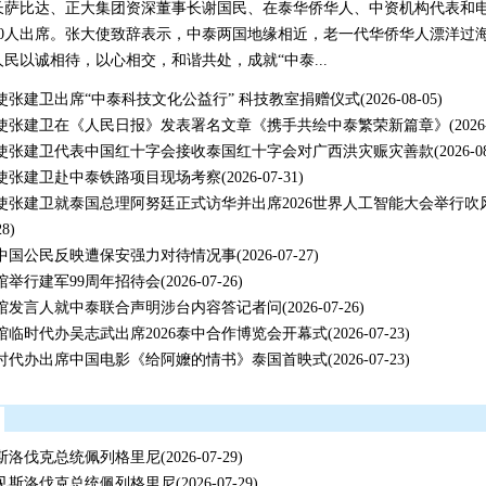
长萨比达、正大集团资深董事长谢国民、在泰华侨华人、中资机构代表和
00人出席。张大使致辞表示，中泰两国地缘相近，老一代华侨华人漂洋过
民以诚相待，以心相交，和谐共处，成就“中泰...
使张建卫出席“中泰科技文化公益行” 科技教室捐赠仪式
(2026-08-05)
使张建卫在《人民日报》发表署名文章《携手共绘中泰繁荣新篇章》
(2026
使张建卫代表中国红十字会接收泰国红十字会对广西洪灾赈灾善款
(2026-0
使张建卫赴中泰铁路项目现场考察
(2026-07-31)
使张建卫就泰国总理阿努廷正式访华并出席2026世界人工智能大会举行吹
28)
中国公民反映遭保安强力对待情况事
(2026-07-27)
馆举行建军99周年招待会
(2026-07-26)
馆发言人就中泰联合声明涉台内容答记者问
(2026-07-26)
馆临时代办吴志武出席2026泰中合作博览会开幕式
(2026-07-23)
时代办出席中国电影《给阿嬤的情书》泰国首映式
(2026-07-23)
斯洛伐克总统佩列格里尼
(2026-07-29)
见斯洛伐克总统佩列格里尼
(2026-07-29)