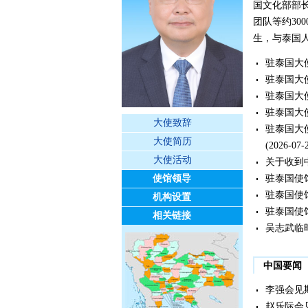
国文化部部
团队等约30
生，与泰国人
驻泰国大
驻泰国大
驻泰国大
驻泰国大
大使致辞
驻泰国大
大使简历
(2026-07-
大使活动
关于收到
使馆领导
驻泰国使
驻泰国使
机构设置
驻泰国使
相关链接
吴志武临
中国要闻
李强会见
赵乐际会