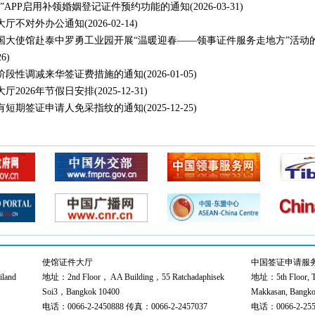
事”APP启用补领婚姻登记证件预约功能的通知
(2026-03-31)
大厅不对外办公通知
(2026-02-14)
国大使馆赴泰中罗勇工业园开展“温暖迎春——领事证件服务走地方”活动
26)
阶段性调减来华签证费措施的通知
(2026-01-05)
厅2026年节假日安排
(2025-12-31)
有短期签证申请人免采指纹的通知
(2025-12-25)
使馆证件大厅
中国签证申请服
land
地址：2nd Floor， AA Building，55 Ratchadaphisek
地址：5th Floor, Th
Soi3，Bangkok 10400
Makkasan, Bangko
电话：0066-2-2450888 传真：0066-2-2457037
电话：0066-2-255