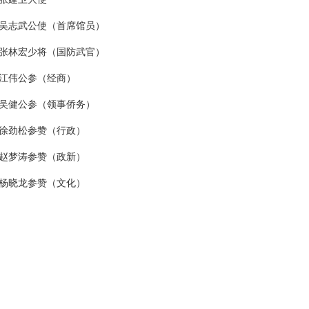
吴志武公使（首席馆员）
张林宏少将（国防武官）
江伟公参（经商）
吴健公参（领事侨务）
徐劲松参赞（行政）
赵梦涛参赞（政新）
杨晓龙参赞（文化）