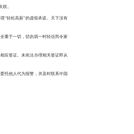
失联。
谓“轻松高薪”的虚假承诺。天下没有
安全重于一切，切勿因一时轻信而令家
妥相应签证。未依法办理相关签证即从
或委托他人代为报警，并及时联系中国