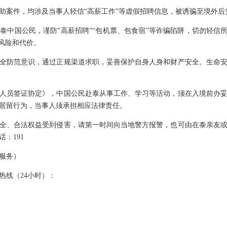
助案件，均涉及当事人轻信“高薪工作”等虚假招聘信息，被诱骗至境外后
泰中国公民，谨防“高薪招聘”“包机票、包食宿”等诈骗陷阱，切勿轻信所
藏风险和代价。
全防范意识，通过正规渠道求职，妥善保护自身人身和财产安全。生命
人员签证协定》，中国公民赴泰从事工作、学习等活动，须在入境前办
居留行为，当事人须承担相应法律责任。
全、合法权益受到侵害，请第一时间向当地警方报警，也可由在泰亲友
：191
文服务）
热线（24小时）：