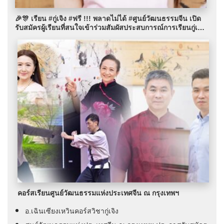
🎉🎊 เรียน #กู่เจิง #ฟรี !!! พลาดไม่ได้ #ศูนย์วัฒนธรรมจีน เปิด
รับสมัครผู้เรียนที่สนใจเข้าร่วมสัมผัสประสบการณ์การเรียนกู่เจิ
งกับอาจารย์ Dr. Chen Xiangwen #คอร์สเรียนฟรี
คอร์สเรียนศูนย์วัฒนธรรมแห่งประเทศจีน ณ กรุงเทพฯ
อ.เฉินเซียงเหวินคอร์สวิชากู่เจิง