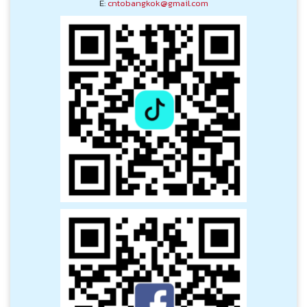
E:
cntobangkok@gmail.com