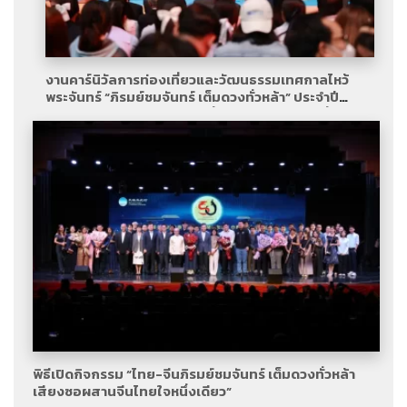
งานคาร์นิวัลการท่องเที่ยวและวัฒนธรรมเทศกาลไหว้
พระจันทร์ “ภิรมย์ชมจันทร์ เต็มดวงทั่วหล้า” ประจำปี
2025 เปิดฉากอย่างยิ่งใหญ่ที่กรุงเทพมหานคร เพื่อเฉลิม
ฉลองครบรอบ 50 ปี การสถาปนาความสัมพันธ์ทางการ
ทูตระหว่างจีนและไทย
พิธีเปิดกิจกรรม “ไทย-จีนภิรมย์ชมจันทร์ เต็มดวงทั่วหล้า
เสียงซอผสานจีนไทยใจหนึ่งเดียว”