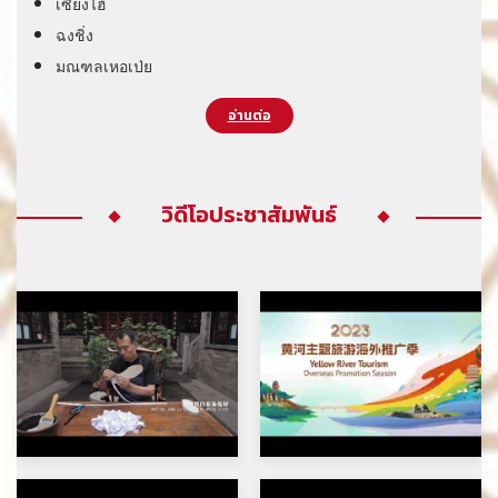
เซี่ยงไฮ้
ฉงชิ่ง
มณฑลเหอเป่ย
อ่านต่อ
วิดีโอประชาสัมพันธ์