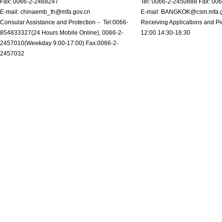
Fax: 0066-2-2468247
Tel: 0066-2-2450888 Fax: 00
E-mail: chinaemb_th@mfa.gov.cn
E-mail: BANGKOK@csm.mfa.g
Consular Assistance and Protection－ Tel:0066-
Receiving Applications and Pi
854833327(24 Hours Mobile Online), 0066-2-
12:00 14:30-16:30
2457010(Weekday 9:00-17:00) Fax:0066-2-
2457032