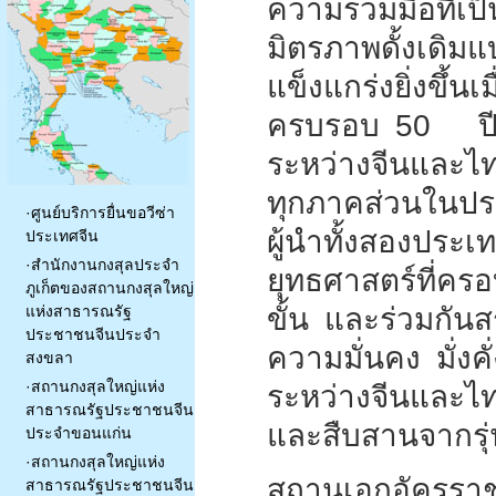
ความร่วมมือที่เ
มิตรภาพดั้งเดิมแ
แข็งแกร่งยิ่งขึ้
ครบรอบ 50 ปีแ
ระหว่างจีนและไท
ทุกภาคส่วนในปร
·
ศูนย์บริการยื่นขอวีซ่า
ผู้นำทั้งสองประเท
ประเทศจีน
·
สำนักงานกงสุลประจำ
ยุทธศาสตร์ที่คร
ภูเก็ตของสถานกงสุลใหญ่
แห่งสาธารณรัฐ
ขั้น และร่วมกันส
ประชาชนจีนประจำ
ความมั่นคง มั่งคั
สงขลา
·
สถานกงสุลใหญ่แห่ง
ระหว่างจีนและไ
สาธารณรัฐประชาชนจีน
และสืบสานจากรุ่นส
ประจำขอนแก่น
·
สถานกงสุลใหญ่แห่ง
สถานเอกอัครราช
สาธารณรัฐประชาชนจีน