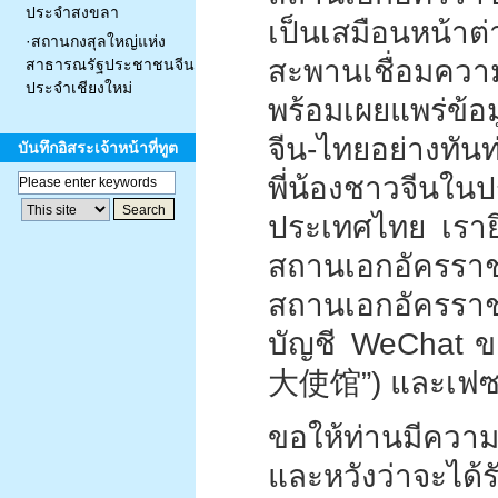
ประจำสงขลา
เป็นเสมือนหน้าต่
·
สถานกงสุลใหญ่แห่ง
สะพานเชื่อมควา
สาธารณรัฐประชาชนจีน
ประจำเชียงใหม่
พร้อมเผยแพร่ข้อมู
จีน-ไทยอย่างทันท
บันทึกอิสระเจ้าหน้าที่ทูต
พี่น้องชาวจีนใ
ประเทศไทย เรายิ
สถานเอกอัครราชท
สถานเอกอัครราชท
บัญชี WeChat 
大使馆”) และเฟซบุ
ขอให้ท่านมีความ
และหวังว่าจะได้